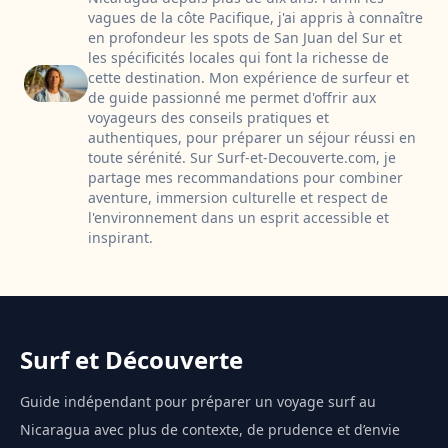
vagues de la côte Pacifique, j'ai appris à connaître
en profondeur les spots de San Juan del Sur et
les spécificités locales qui font la richesse de
cette destination. Mon expérience de surfeur et
de guide passionné me permet d'offrir aux
voyageurs des conseils pratiques et
authentiques, pour préparer un séjour réussi en
toute sérénité. Sur Surf-et-Decouverte.com, je
partage mes recommandations pour combiner
aventure, immersion culturelle et respect de
l'environnement dans un esprit accessible et
inspirant.
Surf et Découverte
Guide indépendant pour préparer un voyage surf au
Nicaragua avec plus de contexte, de prudence et d’envie